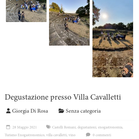
Degustazione presso Villa Cavalletti
Giorgia Di Rosa
Senza categoria
28 Maggio 2021
Castelli Romani
,
degustazioni
,
enogastronomia
,
Turismo Enogastronomico
,
villa cavalletti
,
vino
0 commenti