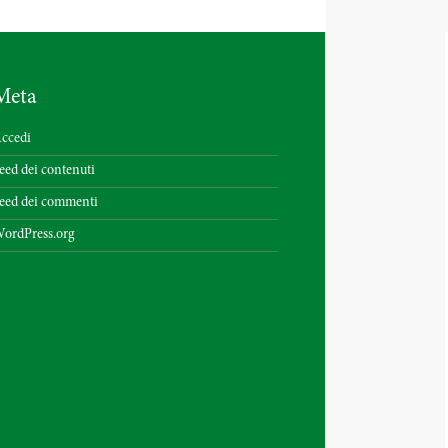
Meta
ccedi
eed dei contenuti
eed dei commenti
ordPress.org