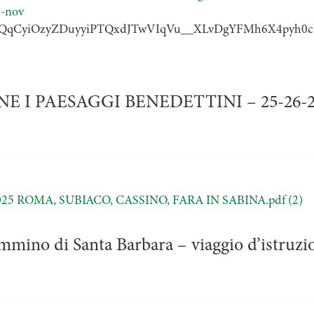
-nov
ehpic-hQqCyiOzyZDuyyiPTQxdJTwVIqVu__XLvDgYFMh6X4py
I PAESAGGI BENEDETTINI – 25-26-2
5 ROMA, SUBIACO, CASSINO, FARA IN SABINA.pdf (2)
mmino di Santa Barbara – viaggio d’istruzi